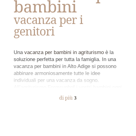
bambini
vacanza per i
genitori
Una
vacanza per bambini in agriturismo
è la
soluzione perfetta per tutta la famiglia. In una
vacanza per bambini in Alto Adige si possono
abbinare armoniosamente tutte le idee
individuali per una vacanza da sogno.
All’agriturismo Formsunhof i vostri bambini ogni
giorno hanno svariate possibilità di giocare e
di più
3
divertirsi senza mai annoiarsi.
I bambini
trovano qui da noi un
bellissimo campo giochi
con altalena, biliardino, trattori a pedali, un
Proprio quello
grande trampolino e un campo con sabbia con
che voglio!
molti giocattoli. Anche la circostante natura