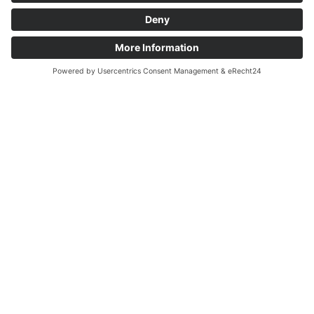
Come arrivare
Chiamata
Richiesta
Richiedi ora
gratis &
e senza
impegno
!