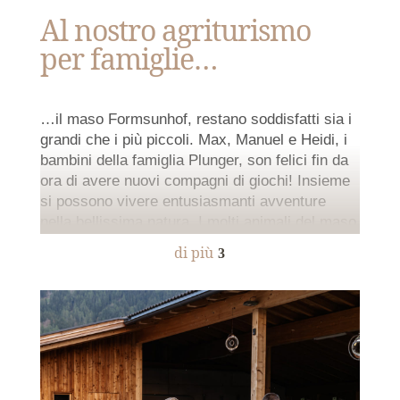
dell’Alpe di Siusi è un gigantesco campo giochi
Al nostro agriturismo
per bellissime avventure.
per famiglie…
…il maso Formsunhof, restano soddisfatti sia i
grandi che i più piccoli. Max, Manuel e Heidi, i
bambini della famiglia Plunger, son felici fin da
ora di avere nuovi compagni di giochi! Insieme
si possono vivere entusiasmanti avventure
nella bellissima natura. I molti
animali del maso
sono una stupenda attrazione! Ogni giorno è
di più
3
possibile osservare, dar da mangiare e
accarezzare gatti, mucche, vitelli, galline e
conigli. E gli adulti? Finalmente hanno tempo
per prender fiato a trascorrere rilassanti
momenti.