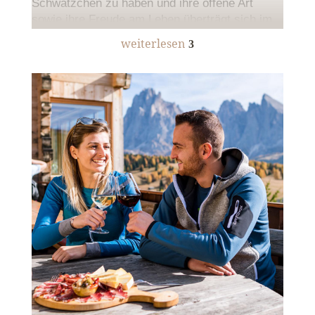
Schwätzchen zu haben und ihre offene Art
sowie ihre Freude am Leben überträgt sich im
Handumdrehen auf die Gäste. Südtirol ist aber
weiterlesen
3
nicht nur aufgrund der pittoresken Naturkulisse
der Dolomiten ein sehr beliebtes Urlaubsland.
Die Südtiroler Küche ist mittlerweile weit über
die Landesgrenzen hinaus bekannt und beliebt.
Von herzhaften
Südtiroler Spezialitäten
bis zu
feinen Gerichten aus der italienischen und der
internationalen Küche – egal wo Sie einkehren,
es wird Ihnen vorzüglich schmecken