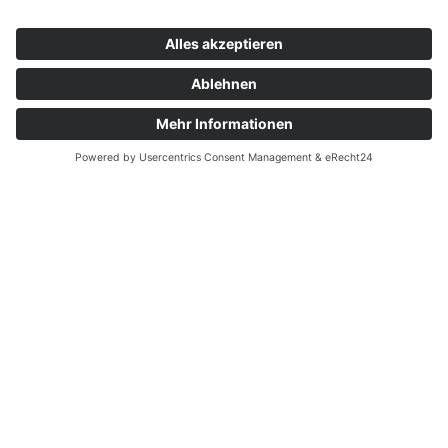
Jetzt
kostenlos &
unverbindlich
Anfahrt
Anruf
Anfrage
anfragen
!
+39 348 0453316