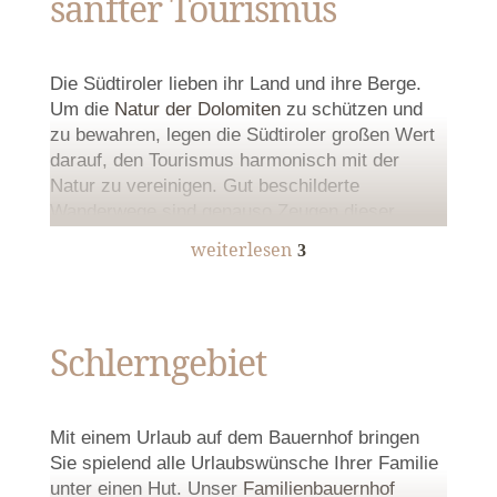
sanfter Tourismus
Die Südtiroler lieben ihr Land und ihre Berge.
Um die
Natur der Dolomiten
zu schützen und
zu bewahren, legen die Südtiroler großen Wert
darauf, den Tourismus harmonisch mit der
Natur zu vereinigen. Gut beschilderte
Wanderwege sind genauso Zeugen dieser
naturnahen Einstellung wie die professionell
weiterlesen
3
Ihr
durchdachten und geführten Skigebiete. Somit
wird gewährleistet, dass Sie während Ihres
Urlaubsparadies
Urlaubs in den Dolomiten in Südtirol eine
Bilderbuchlandschaft vorfinden, die
Schlerngebiet
Ihnen
wunderschöne und bleibende
Erinnerungen
beschert.
Mit einem Urlaub auf dem Bauernhof bringen
Sie spielend alle Urlaubswünsche Ihrer Familie
unter einen Hut. Unser
Familienbauernhof