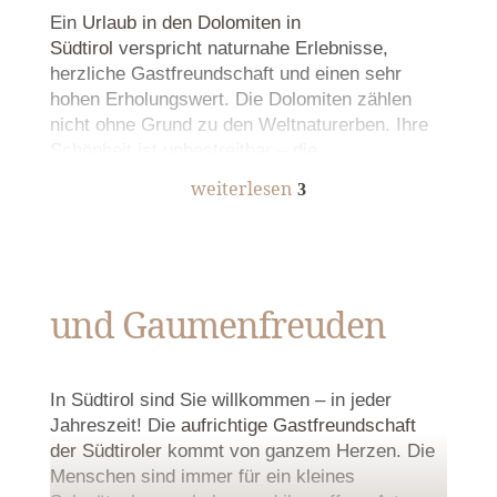
Ein
Urlaub in den Dolomiten in
Südtirol
verspricht naturnahe Erlebnisse,
herzliche Gastfreundschaft und einen sehr
hohen Erholungswert. Die Dolomiten zählen
nicht ohne Grund zu den Weltnaturerben. Ihre
Schönheit ist unbestreitbar – die
schneebedeckten Berggipfel, tiefe Wälder und
weiterlesen
3
satte Almweiden prägen diese Landschaft.
Historische und malerische Städtchen sowie
verträumte und idyllische Bergdörfer verbreiten
Gastfreundschaft
ihren so
typischen Südtiroler Charme
und
verzaubern ihre Gäste.
und Gaumenfreuden
In Südtirol sind Sie willkommen – in jeder
Jahreszeit! Die
aufrichtige Gastfreundschaft
der Südtiroler
kommt von ganzem Herzen. Die
Menschen sind immer für ein kleines