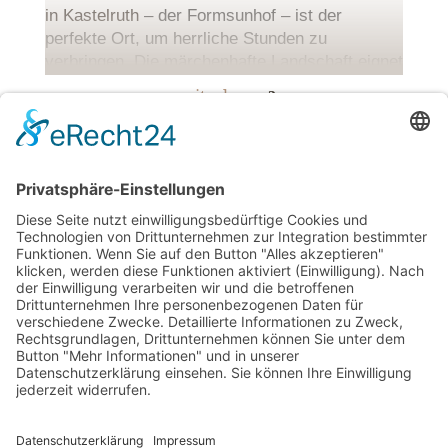
in
Kastelruth
– der Formsunhof – ist der
perfekte Ort, um herrliche Stunden zu
verbringen. Die märchenhafte Landschaft eignet
sich optimal, um spannende und tolle Ausflüge
weiterlesen
3
zu machen. Andererseits haben Sie auch
reichlich Gelegenheit, sich ganz wunderbar zu
entspannen und frische Kraft zu tanken,
während sich Ihre Kinder auf dem Hof austoben
können. Ein Urlaub in den Dolomiten /
Südtirol
ist ein Spaß für die ganze Familie!